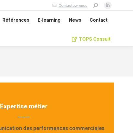
Contactez-nous
Recherche
La
:
page
Références
E-learning
News
Contact
LinkedIn
s'ouvre
TOPS Consult
dans
une
nouvelle
fenêtre
Expertise métier
———
ication des performances commerciales