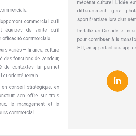
mécénat culturel. L’idée e
commerciale.
différemment (prix phot
sportif/artiste lors d’un sém
loppement commercial qu’il
t équipes de vente qu’il
Installé en Gironde et inte
 efficacité commerciale.
pour contribuer à la tran
ETI, en apportant une appro
rs variés – finance, culture
é des fonctions de vendeur,
té de contextes lui permet
 et orienté terrain.
Link
 en conseil stratégique, en
nstruit son offre sur trois
iaux, le management et la
cours commercial.