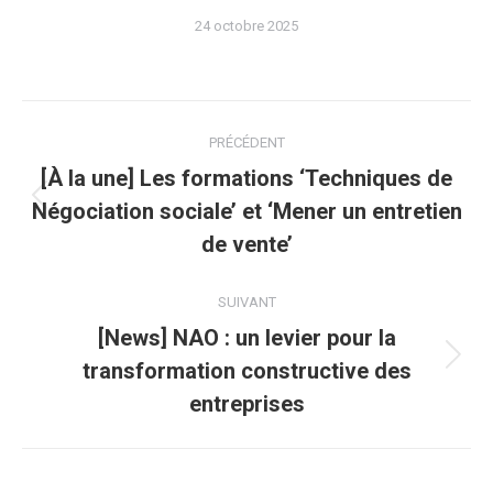
24 octobre 2025
Navigation
PRÉCÉDENT
article
[À la une] Les formations ‘Techniques de
Négociation sociale’ et ‘Mener un entretien
Article
précédent
de vente’
:
SUIVANT
[News] NAO : un levier pour la
transformation constructive des
Article
suivant
entreprises
: