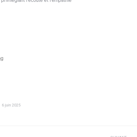
ivilégiant l’écoute et l’empathie
ng
6 juin 2025