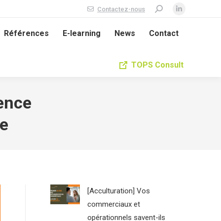
Contactez-nous
Recherche
La
:
page
Références
E-learning
News
Contact
LinkedIn
s'ouvre
TOPS Consult
dans
une
nouvelle
ence
fenêtre
le
[Acculturation] Vos
commerciaux et
opérationnels savent-ils